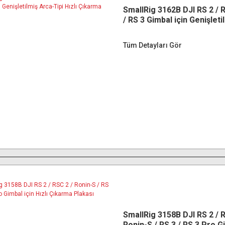
SmallRig 3162B DJI RS 2 / 
/ RS 3 Gimbal için Genişleti
Tipi Hızlı Çıkarma Plakası
Tüm Detayları Gör
SmallRig 3158B DJI RS 2 / R
Ronin-S / RS 3 / RS 3 Pro G