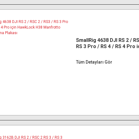
SmallRig 4638 DJI RS 2 / RS
RS 3 Pro / RS 4 / RS 4 Pro i
HawkLock H38 Manfrotto H
Çıkarma Plakası
Tüm Detayları Gör