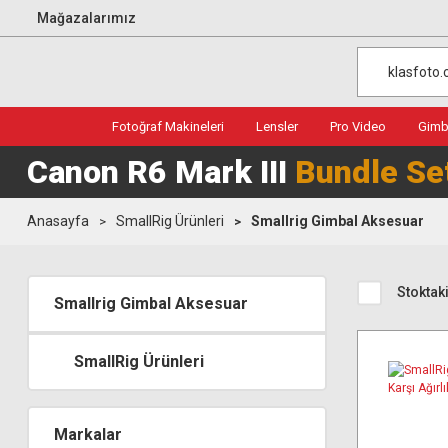
Mağazalarımız
Fotoğraf Makineleri
Lensler
Pro Video
Gimba
Canon R6 Mark III
Bundle Se
Anasayfa
SmallRig Ürünleri
Smallrig Gimbal Aksesuar
Stoktaki
Smallrig Gimbal Aksesuar
SmallRig Ürünleri
Markalar