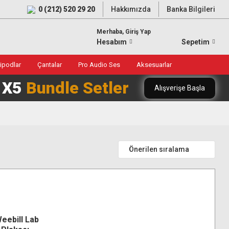
0 (212) 520 29 20
Hakkımızda
Banka Bilgileri
Merhaba, Giriş Yap
Hesabım
Sepetim
ripodlar
Çantalar
Pro Audio Ses
Aksesuarlar
0 X5
Bundle Setler
Alışverişe Başla
eebill Lab