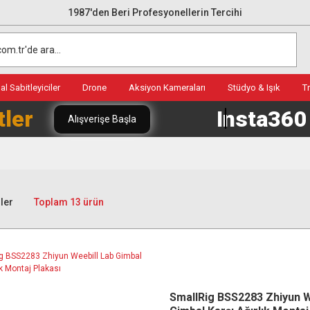
1987'den Beri Profesyonellerin Tercihi
l Sabitleyiciler
Drone
Aksiyon Kameraları
Stüdyo & Işık
T
tler
Insta36
Alışverişe Başla
ler
Toplam 13 ürün
SmallRig BSS2283 Zhiyun W