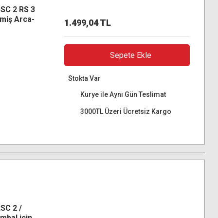
RSC 2 RS 3
lmiş Arca-
1.499,04 TL
Sepete Ekle
Stokta Var
Kurye ile Aynı Gün Teslimat
3000TL Üzeri Ücretsiz Kargo
SC 2 /
imbal için