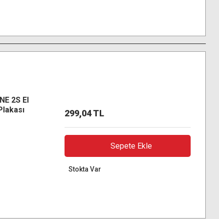
NE 2S El
Plakası
299,04 TL
Sepete Ekle
Stokta Var