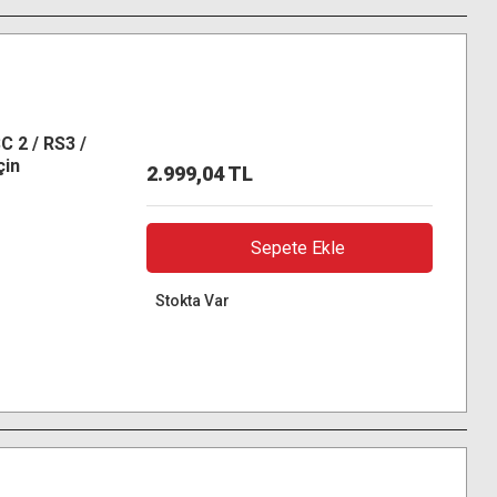
C 2 / RS3 /
çin
2.999,04 TL
ızlı
Sepete Ekle
Stokta Var