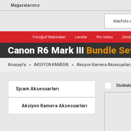
Mağazalarımız
Fotoğraf Makineleri
Lensler
Pro Video
Gimba
Canon R6 Mark III
Bundle Se
Anasayfa
AKSİYON KAMERA
Aksiyon Kamera Aksesuarları
Stoktaki
Sjcam Aksesuarları
Aksiyon Kamera Aksesuarları