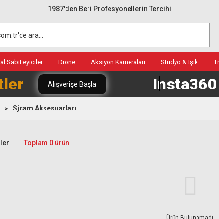
1987'den Beri Profesyonellerin Tercihi
l Sabitleyiciler
Drone
Aksiyon Kameraları
Stüdyo & Işık
T
tler
Insta36
Alışverişe Başla
Sjcam Aksesuarları
ler
Toplam 0 ürün
Ürün Bulunamadı.