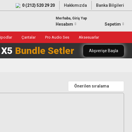
0 (212) 520 29 20
Hakkımızda
Banka Bilgileri
Merhaba, Giriş Yap
Hesabım
Sepetim
ripodlar
Çantalar
Pro Audio Ses
Aksesuarlar
0 X5
Bundle Setler
Alışverişe Başla