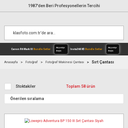
1987'den Beri Profesyonellerin Tercihi
Sırt Çantası
Anasayfa
Fotoğraf
Fotoğraf Makinesi Çantası
Alışverişe
Canon R6 Mark III
Bundle Setler
Inst
Başla
Stoktakiler
Toplam 58 ürün