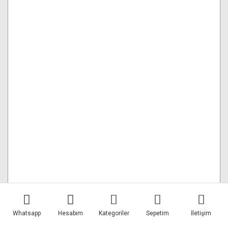
Lowepro Fastpack Pro BP 250 AW III Sırt Çantası Gri
Whatsapp
Hesabım
Kategoriler
Sepetim
İletişim