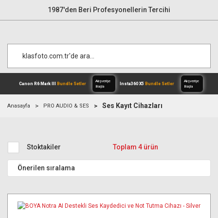
1987'den Beri Profesyonellerin Tercihi
Ses Kayıt Cihazları
Anasayfa
PRO AUDIO & SES
Alışverişe
Canon R6 Mark III
Bundle Setler
Inst
Başla
Stoktakiler
Toplam 4 ürün