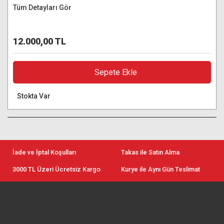
Tüm Detayları Gör
12.000,00 TL
Sepete Ekle
Stokta Var
İade ve İptal Koşulları
Takas ile Satın Alma
3000 TL Üzeri Ücretsiz Kargo
Kurye ile Aynı Gün Teslimat