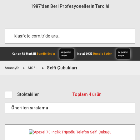
1987'den Beri Profesyonellerin Tercihi
Selfi Çubukları
Anasayfa
MOBİL
Alışverişe
Canon R6 Mark III
Bundle Setler
Inst
Başla
Stoktakiler
Toplam 4 ürün