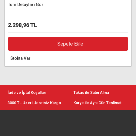
Tüm Detayları Gör
2.298,96 TL
Sepete Ekle
Stokta Var
İade ve İptal Koşulları
Takas ile Satın Alma
3000 TL Üzeri Ücretsiz Kargo
Kurye ile Aynı Gün Teslimat