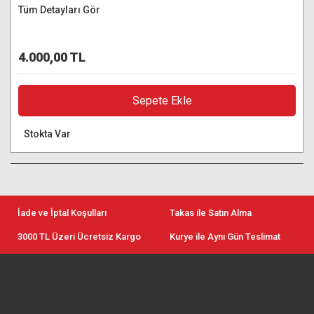
Tüm Detayları Gör
4.000,00 TL
Sepete Ekle
Stokta Var
İade ve İptal Koşulları
Takas ile Satın Alma
3000 TL Üzeri Ücretsiz Kargo
Kurye ile Aynı Gün Teslimat