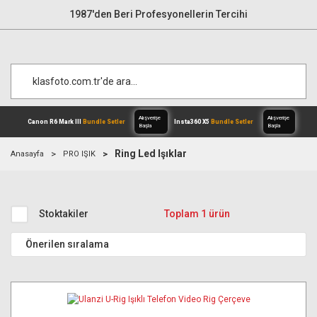
1987'den Beri Profesyonellerin Tercihi
Ring Led Işıklar
Anasayfa
PRO IŞIK
Alışverişe
Canon R6 Mark III
Bundle Setler
Inst
Başla
Stoktakiler
Toplam 1 ürün