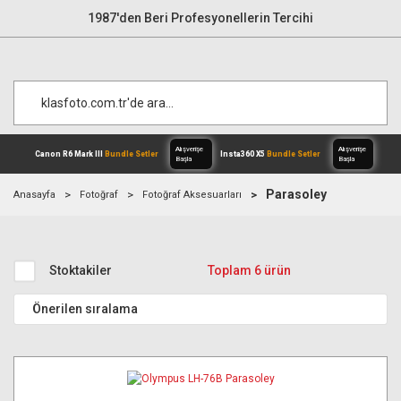
1987'den Beri Profesyonellerin Tercihi
Parasoley
Anasayfa
Fotoğraf
Fotoğraf Aksesuarları
Alışverişe
Canon R6 Mark III
Bundle Setler
Inst
Başla
Stoktakiler
Toplam 6 ürün