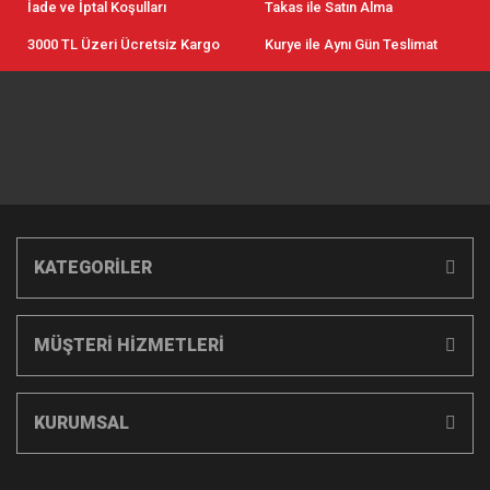
İade ve İptal Koşulları
Takas ile Satın Alma
3000 TL Üzeri Ücretsiz Kargo
Kurye ile Aynı Gün Teslimat
KATEGORİLER
MÜŞTERİ HİZMETLERİ
KURUMSAL