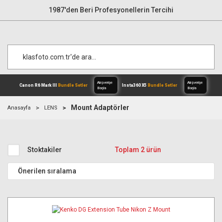
1987'den Beri Profesyonellerin Tercihi
Mount Adaptörler
Anasayfa
LENS
Alışverişe
Canon R6 Mark III
Bundle Setler
Inst
Başla
Stoktakiler
Toplam 2 ürün