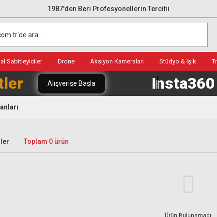
1987'den Beri Profesyonellerin Tercihi
l Sabitleyiciler
Drone
Aksiyon Kameraları
Stüdyo & Işık
T
tler
Insta36
Alışverişe Başla
anları
ler
Toplam 0 ürün
Ürün Bulunamadı.