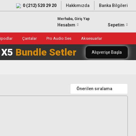
0 (212) 520 29 20
Hakkımızda
Banka Bilgileri
Merhaba, Giriş Yap
Hesabım
Sepetim
ripodlar
Çantalar
Pro Audio Ses
Aksesuarlar
0 X5
Bundle Setler
Alışverişe Başla