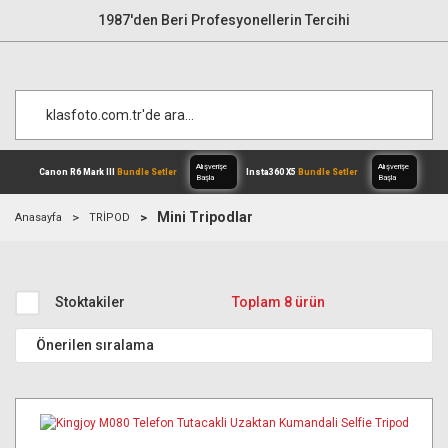
1987'den Beri Profesyonellerin Tercihi
Mini Tripodlar
Anasayfa
TRİPOD
Alışverişe
Canon R6 Mark III
Bundle Setler
Inst
Başla
Stoktakiler
Toplam 8 ürün