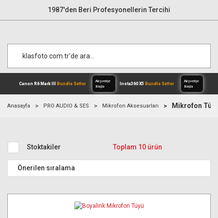
1987'den Beri Profesyonellerin Tercihi
Mikrofon Tüyl
Anasayfa
PRO AUDIO & SES
Mikrofon Aksesuarları
Alışverişe
Canon R6 Mark III
Bundle Setler
Inst
Başla
Stoktakiler
Toplam 10 ürün