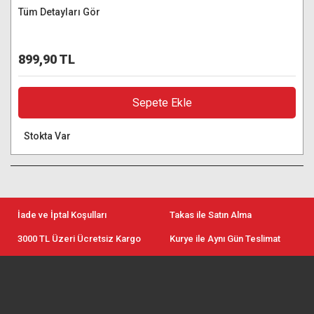
Tüm Detayları Gör
899,90 TL
Sepete Ekle
Stokta Var
İade ve İptal Koşulları
Takas ile Satın Alma
3000 TL Üzeri Ücretsiz Kargo
Kurye ile Aynı Gün Teslimat