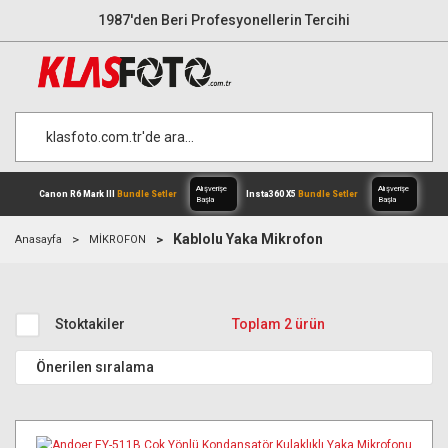
1987'den Beri Profesyonellerin Tercihi
Kablolu Yaka Mikrofon
Anasayfa
MİKROFON
Alışverişe
Canon R6 Mark III
Bundle Setler
Inst
Stoktakiler
Toplam 2 ürün
Başla