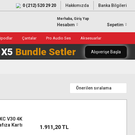
0 (212) 520 29 20
Hakkımızda
Banka Bilgileri
Merhaba, Giriş Yap
Hesabım
Sepetim
ripodlar
Çantalar
Pro Audio Ses
Aksesuarlar
0 X5
Bundle Setler
Alışverişe Başla
XC V30 4K
fıza Kartı
1.911,20 TL