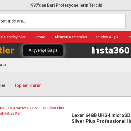
1987'den Beri Profesyonellerin Tercihi
l Sabitleyiciler
Drone
Aksiyon Kameraları
Stüdyo & Işık
T
tler
Insta36
Alışverişe Başla
tası
ler
Toplam 3 ürün
Lexar 64GB UHS-I microSD
Silver Plus Professional Ha