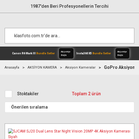
1987'den Beri Profesyonellerin Tercihi
GoPro Aksiyon K
Anasayfa
AKSİYON KAMERA
Aksiyon Kameralar
Alışverişe
Canon R6 Mark III
Bundle Setler
Inst
Başla
Stoktakiler
Toplam 2 ürün