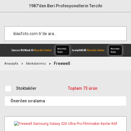
1987'den Beri Profesyonellerin Tercihi
Freewell
Anasayfa
Markalarımız
Alışverişe
Canon R6 Mark III
Bundle Setler
Inst
Başla
Stoktakiler
Toplam 73 ürün