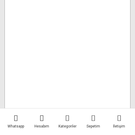
Freewell Insta360 GO Ultra Black Glow Mist 1/4
Filter
Whatsapp
Hesabım
Kategoriler
Sepetim
İletişim