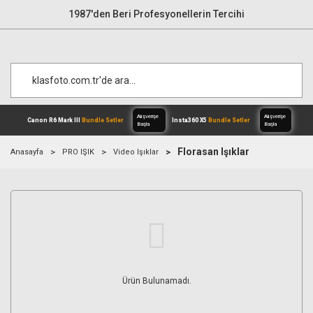
1987'den Beri Profesyonellerin Tercihi
Florasan Işıklar
Anasayfa
PRO IŞIK
Video Işıklar
Alışverişe
Canon R6 Mark III
Bundle Setler
Inst
Başla
Ürün Bulunamadı.