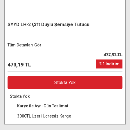
SYYD LH-2 Çift Duylu Şemsiye Tutucu
Tüm Detayları Gör
477,97 TL
473,19 TL
%1 İndirim
Stokta Yok
Stokta Yok
Kurye ile Aynı Gün Teslimat
3000TL Üzeri Ücretsiz Kargo