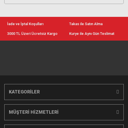
Makineleri
Görüntüleme
Canlı Yayın
Taşıma Kılıfı
Temizlik Setleri
Sistemleri
Aksesuarları
Ekipmanları
Tripod
Dental Fotoğraf
Aksesuarları
Batarya ve Şarj
Kırmızı Kafa Işıklar
Makine Setleri
Drone Çantaları
Canlı Yayın Yazılım
Cihazları
İade ve İptal Koşulları
Takas ile Satın Alma
Stüdyo
Aktarım Bağlantı
Polaroid Filmler
3000 TL Üzeri Ücretsiz Kargo
Kurye ile Aynı Gün Teslimat
Aksesuarları
Kabloları
Jimmy Jib
Fırsat Ürünleri
Asus Monitörler
Lens Parasoley ve
Kapakları
KATEGORİLER
MÜŞTERİ HİZMETLERİ