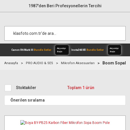
1987'den Beri Profesyonellerin Tercihi
Boom Sopalar
Anasayfa
PRO AUDIO & SES
Mikrofon Aksesuarları
Alışverişe
Canon R6 Mark III
Bundle Setler
Inst
Başla
Stoktakiler
Toplam 1 ürün