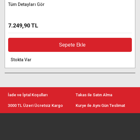
Tüm Detayları Gör
7.249,90 TL
Sepete Ekle
Stokta Var
İade ve İptal Koşulları
Takas ile Satın Alma
3000 TL Üzeri Ücretsiz Kargo
Kurye ile Aynı Gün Teslimat