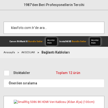
1987'den Beri Profesyonellerin Tercihi
Bağlantı Kabloları
Anasayfa
AKSESUAR
Alışverişe
Canon R6 Mark III
Bundle Setler
Inst
Başla
Stoktakiler
Toplam 12 ürün