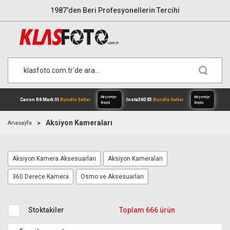
1987'den Beri Profesyonellerin Tercihi
Aksiyon Kameraları
Anasayfa
Aksiyon Kamera Aksesuarları
Aksiyon Kameraları
Alışverişe
Canon R6 Mark III
Bundle Setler
Inst
Başla
360 Derece Kamera
Osmo ve Aksesuarları
Stoktakiler
Toplam 666 ürün