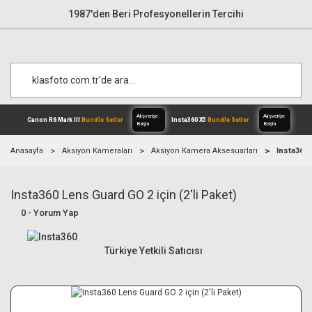
1987'den Beri Profesyonellerin Tercihi
Anasayfa
Aksiyon Kameraları
Aksiyon Kamera Aksesuarları
Insta360 
Insta360 Lens Guard GO 2 için (2'li Paket)
Alışverişe
Canon R6 Mark III
Bundle Setler
Inst
Başla
0 - Yorum Yap
Türkiye Yetkili Satıcısı