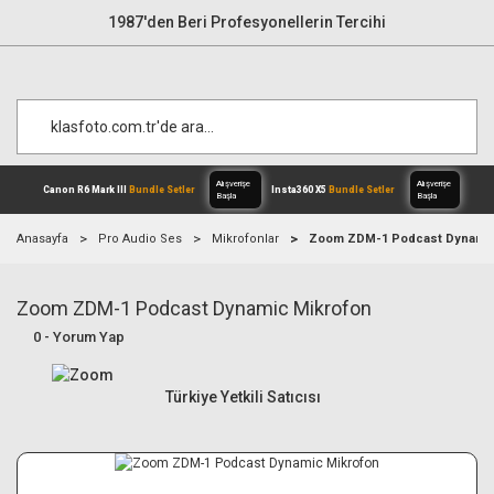
1987'den Beri Profesyonellerin Tercihi
Anasayfa
Pro Audio Ses
Mikrofonlar
Zoom ZDM-1 Podcast Dynamic
Zoom ZDM-1 Podcast Dynamic Mikrofon
Alışverişe
Canon R6 Mark III
Bundle Setler
Inst
Başla
0 - Yorum Yap
Türkiye Yetkili Satıcısı