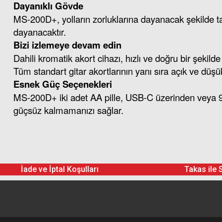
Dayanıklı Gövde
MS-200D+, yolların zorluklarına dayanacak şekilde tas
dayanacaktır.
Bizi izlemeye devam edin
Dahili kromatik akort cihazı, hızlı ve doğru bir şekil
Tüm standart gitar akortlarının yanı sıra açık ve düşük
Esnek Güç Seçenekleri
MS-200D+ iki adet AA pille, USB-C üzerinden veya 9 VD
güçsüz kalmamanızı sağlar.
Zoom MS-200D+ Multistomp 
İade ve İptal Koşulları
Takas ile 