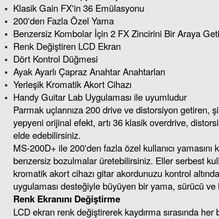
Klasik Gain FX'in 36 Emülasyonu
200'den Fazla Özel Yama
Benzersiz Kombolar İçin 2 FX Zincirini Bir Araya Geti
Renk Değiştiren LCD Ekran
Dört Kontrol Düğmesi
Ayak Ayarlı Çapraz Anahtar Anahtarları
Yerleşik Kromatik Akort Cihazı
Handy Guitar Lab Uygulaması ile uyumludur
Parmak uçlarınıza 200 drive ve distorsiyon getiren, ş
yepyeni orijinal efekt, artı 36 klasik overdrive, dis
elde edebilirsiniz.
MS-200D+ ile 200'den fazla özel kullanıcı yamasını kayd
benzersiz bozulmalar üretebilirsiniz. Eller serbest kul
kromatik akort cihazı gitar akordunuzu kontrol altınd
uygulaması desteğiyle büyüyen bir yama, sürücü ve 
Renk Ekranını Değiştirme
LCD ekran renk değiştirerek kaydırma sırasında her b