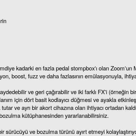
rin
imdiye kadarki en fazla pedal stompbox'ı olan Zoom'un MS
torsiyon, boost, fuzz ve daha fazlasının emülasyonuyla, i
edebilir ve geri çağırabilir ve iki farklı FX'i (örneğin bi
lanım için dört basit kodlayıcı düğmesi ve ayakla etkinleşt
a tutar ve ayrı bir akort cihazına olan ihtiyacı ortadan k
bozulma kütüphanesinden yararlanabilirsiniz.
ir sürücüyü ve bozulma türünü ayırt etmeyi kolaylaştırıyo