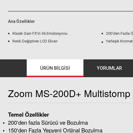
Ana Özellikler
Klasik Gain FX'in 36 Emülasyonu
200'den Fazla 
Renk Değiştiren LCD Ekran
Yerleşik Kromat
ÜRÜN BILGISI
YORUMLAR
Zoom MS-200D+ Multistomp 
Temel Özellikler
200'den fazla Sürücü ve Bozulma
150'den Fazla Yepyeni Orijinal Bozulma