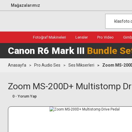
Mağazalarımız
Fotoğraf Makineleri
Lensler
Pro Video
Gimba
Canon R6 Mark III
Bundle Se
Anasayfa
Pro Audio Ses
Ses Mikserleri
Zoom MS-200D+
Zoom MS-200D+ Multistomp Dri
0 - Yorum Yap