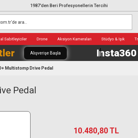
1987'den Beri Profesyonellerin Tercihi
l Sabitleyiciler
Drone
Aksiyon Kameraları
Stüdyo & Işık
T
tler
Insta36
Alışverişe Başla
 Multistomp Drive Pedal
ve Pedal
10.480,80 TL