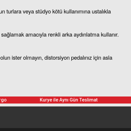
un turlara veya stüdyo kötü kullanımına ustalıkla
im sağlamak amacıyla renkli arka aydınlatma kullanır.
lun ister olmayın, distorsiyon pedalınız için asla
rgo
Kurye ile Aynı Gün Teslimat