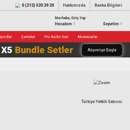
0 (212) 520 29 20
Hakkımızda
Banka Bilgileri
Merhaba, Giriş Yap
Hesabım
Sepetim
ripodlar
Çantalar
Pro Audio Ses
Aksesuarlar
0 X5
Bundle Setler
Alışverişe Başla
Türkiye Yetkili Satıcısı