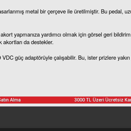
arlanmış metal bir çerçeve ile üretilmiştir. Bu pedal, uz
de akort yapmanıza yardımcı olmak için görsel geri bildir
 akortları da destekler.
C güç adaptörüyle çalışabilir. Bu, ister prizlere yakın o
Drive Pedal
Ürün hakkında henüz soru sorulmamış.
Bu ürüne yorum yapın! Puan Kazanın
Satın Alma
3000 TL Üzeri Ücretsiz Ka
Yorum Yaz
Soru Sor