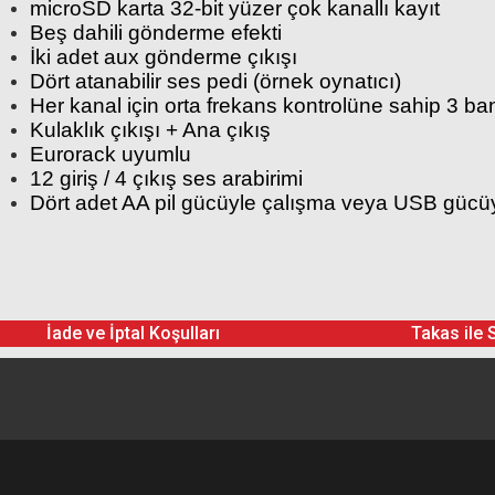
microSD karta 32-bit yüzer çok kanallı kayıt
Beş dahili gönderme efekti
İki adet aux gönderme çıkışı
Dört atanabilir ses pedi (örnek oynatıcı)
Her kanal için orta frekans kontrolüne sahip 3 ba
Kulaklık çıkışı + Ana çıkış
Eurorack uyumlu
12 giriş / 4 çıkış ses arabirimi
Dört adet AA pil gücüyle çalışma veya USB gücü
Zoom LiveTrak L-6 Taşınabilir 6 Kanallı Dijital M
USB kablosu
İade ve İptal Koşulları
Takas ile 