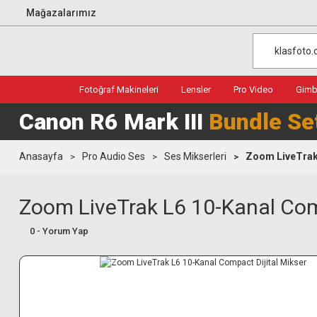
Mağazalarımız
Fotoğraf Makineleri
Lensler
Pro Video
Gimba
Canon R6 Mark III
Bundle Se
Anasayfa
Pro Audio Ses
Ses Mikserleri
Zoom LiveTrak 
Zoom LiveTrak L6 10-Kanal Comp
0 - Yorum Yap