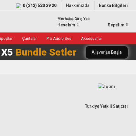
0 (212) 520 29 20
Hakkımızda
Banka Bilgileri
Merhaba, Giriş Yap
Hesabım
Sepetim
ripodlar
Çantalar
Pro Audio Ses
Aksesuarlar
0 X5
Bundle Setler
Alışverişe Başla
Türkiye Yetkili Satıcısı