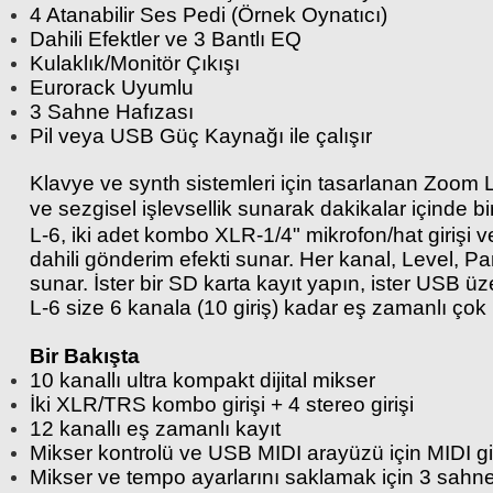
4 Atanabilir Ses Pedi (Örnek Oynatıcı)
Dahili Efektler ve 3 Bantlı EQ
Kulaklık/Monitör Çıkışı
Eurorack Uyumlu
3 Sahne Hafızası
Pil veya USB Güç Kaynağı ile çalışır
Klavye ve synth sistemleri için tasarlanan Zoom Liv
ve sezgisel işlevsellik sunarak dakikalar içinde b
L-6, iki adet kombo XLR-1/4" mikrofon/hat girişi ve
dahili gönderim efekti sunar. Her kanal, Level, Pa
sunar. İster bir SD karta kayıt yapın, ister USB ü
L-6 size 6 kanala (10 giriş) kadar eş zamanlı çok 
Bir Bakışta
10 kanallı ultra kompakt dijital mikser
İki XLR/TRS kombo girişi + 4 stereo girişi
12 kanallı eş zamanlı kayıt
Mikser kontrolü ve USB MIDI arayüzü için MIDI giri
Mikser ve tempo ayarlarını saklamak için 3 sahnel