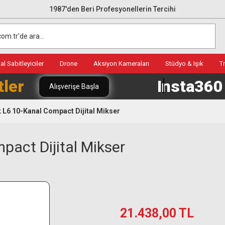
1987'den Beri Profesyonellerin Tercihi
l Sabitleyiciler
Drone
Aksiyon Kameraları
Stüdyo & Işık
T
tler
Insta36
Alışverişe Başla
L6 10-Kanal Compact Dijital Mikser
act Dijital Mikser
21.438,00 TL