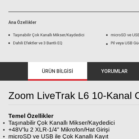
Ana Özellikler
Taşınabilir Çok Kanallı Mikser/Kaydedici
microSD ve USB 
Dahili Efektler ve 3 Bantlı EQ
Pil veya USB Güç
ÜRÜN BILGISI
YORUMLAR
Zoom LiveTrak L6 10-Kanal C
Temel Özellikler
Taşınabilir Çok Kanallı Mikser/Kaydedici
+48V'lu 2 XLR-1/4" Mikrofon/Hat Girişi
microSD ve USB ile Çok Kanallı Kayıt