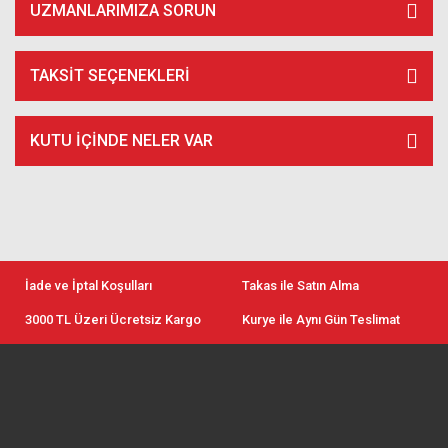
UZMANLARIMIZA SORUN
TAKSIT SEÇENEKLERI
KUTU İÇİNDE NELER VAR
İade ve İptal Koşulları
Takas ile Satın Alma
3000 TL Üzeri Ücretsiz Kargo
Kurye ile Aynı Gün Teslimat