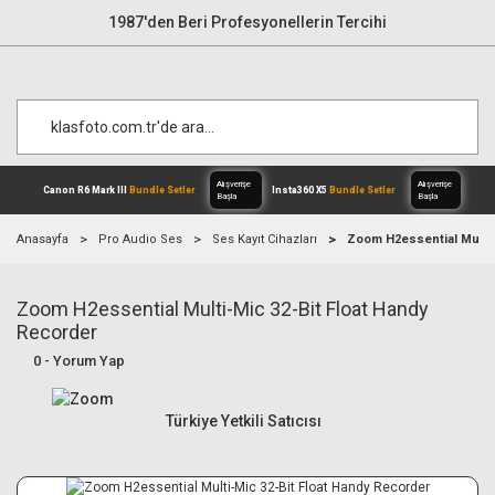
1987'den Beri Profesyonellerin Tercihi
Anasayfa
Pro Audio Ses
Ses Kayıt Cihazları
Zoom H2essential Multi-
Zoom H2essential Multi-Mic 32-Bit Float Handy
Alışverişe
Canon R6 Mark III
Bundle Setler
Inst
Başla
Recorder
0 - Yorum Yap
Türkiye Yetkili Satıcısı