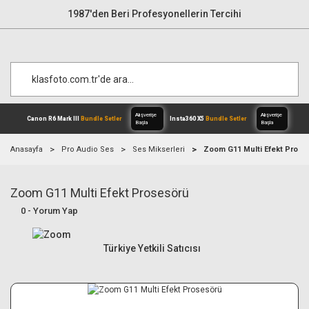
1987'den Beri Profesyonellerin Tercihi
Anasayfa
Pro Audio Ses
Ses Mikserleri
Zoom G11 Multi Efekt Prose
Zoom G11 Multi Efekt Prosesörü
Alışverişe
Canon R6 Mark III
Bundle Setler
Inst
Başla
0 - Yorum Yap
Türkiye Yetkili Satıcısı