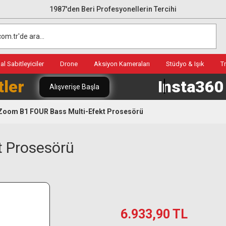
1987'den Beri Profesyonellerin Tercihi
l Sabitleyiciler
Drone
Aksiyon Kameraları
Stüdyo & Işık
T
tler
Insta36
Alışverişe Başla
Zoom B1 FOUR Bass Multi-Efekt Prosesörü
t Prosesörü
6.933,90 TL