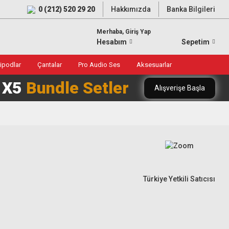
0 (212) 520 29 20
Hakkımızda
Banka Bilgileri
Merhaba, Giriş Yap
Hesabım
Sepetim
ripodlar
Çantalar
Pro Audio Ses
Aksesuarlar
0 X5
Bundle Setler
Alışverişe Başla
Türkiye Yetkili Satıcısı