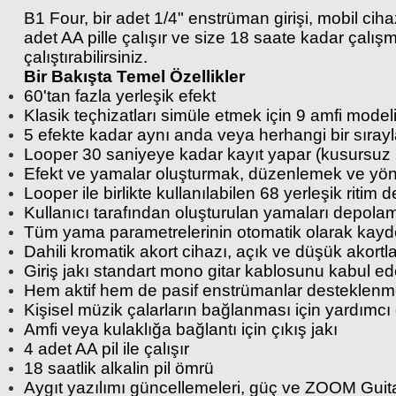
B1 Four, bir adet 1/4" enstrüman girişi, mobil cihaz
adet AA pille çalışır ve size 18 saate kadar çal
çalıştırabilirsiniz.
Bir Bakışta Temel Özellikler
60'tan fazla yerleşik efekt
Klasik teçhizatları simüle etmek için 9 amfi model
5 efekte kadar aynı anda veya herhangi bir sırayla 
Looper 30 saniyeye kadar kayıt yapar (kusursuz 
Efekt ve yamalar oluşturmak, düzenlemek ve yön
Looper ile birlikte kullanılabilen 68 yerleşik ritim 
Kullanıcı tarafından oluşturulan yamaları depola
Tüm yama parametrelerinin otomatik olarak kayde
Dahili kromatik akort cihazı, açık ve düşük akortla
Giriş jakı standart mono gitar kablosunu kabul e
Hem aktif hem de pasif enstrümanlar desteklenm
Kişisel müzik çalarların bağlanması için yardımcı g
Amfi veya kulaklığa bağlantı için çıkış jakı
4 adet AA pil ile çalışır
18 saatlik alkalin pil ömrü
Aygıt yazılımı güncellemeleri, güç ve ZOOM Guita