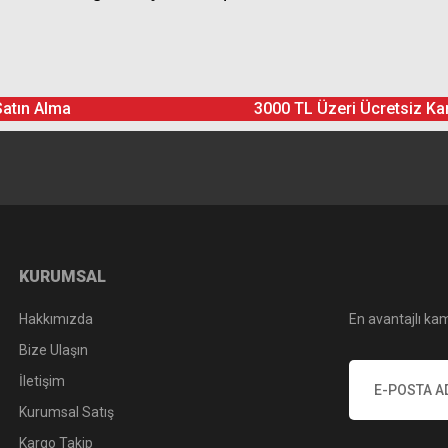
Ürün hakkında henüz soru sorulmamış.
Bu ürüne yorum yapın! Puan Kazanın
Satın Alma
3000 TL Üzeri Ücretsiz Ka
Yorum Yaz
Soru Sor
KURUMSAL
Hakkımızda
En avantajlı kam
Bize Ulaşın
İletişim
Kurumsal Satış
Kargo Takip