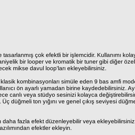
e tasarlanmış çok efektli bir işlemcidir. Kullanımı k
yelik bir looper ve kromatik bir tuner gibi diğer özelli
cek mikse davul loop'ları ekleyebilirsiniz.
da, klasik kombinasyonları simüle eden 9 bas amfi mod
50 kullanıcı ön ayarlı yamadan birine kaydedebilirsini
ce canlı veya stüdyo sesinizi kolayca değiştirebilirs
niz. Üç düğmeli ton yığını ve genel çıkış seviyesi düğ
dan daha fazla efekt düzenleyebilir veya ekleyebilirs
zılımından efektler ekleyin.