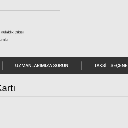
 Kulaklık Çıkışı
yumlu
UZMANLARIMIZA SORUN
TAKSIT SEÇENE
artı