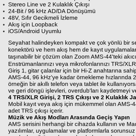
Stereo Line ve 2 Kulaklık Çıkışı
24-Bit / 96 kHz AD/DA Dönüşümü
48V, Sıfır Gecikmeli İzleme
Akış için Loopback
iOS/Android Uyumlu
Seyahat halindeyken kompakt ve çok yönlü bir ses 
konektörü ve hem akış hem de kayıt uygulamaları 
taşınabilir bir çözüm olan Zoom AMS-44'teki akıcı
Enstrümanlarınızı veya mikrofonlarınızı TRS/XLR 
Giriş 1, gitar çalanlar için bir Hi-Z anahtarına sah
AMS-44, 96 kHz'ye kadar örnekleme hızlarında 24 b
örneğin bir akıllı telefon veya tablet ile kullanıyor
ve geri döngü işlevleri, overdub'ları kaydetmeyi ve
4 TRS/XLR Girişi, 2 TRS Çıkışı ve 2 Kulaklık Ja
Mobil kayıt veya akış için mükemmel olan AMS-44, d
adet TRS çıkışı içerir.
Müzik ve Akış Modları Arasında Geçiş Yapın
AMS serisini herhangi bir cihazda kullanın ve Mac
yazılımlar, uygulamalar ve platformlarla sorunsuz b