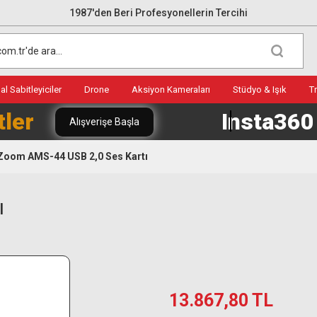
1987'den Beri Profesyonellerin Tercihi
l Sabitleyiciler
Drone
Aksiyon Kameraları
Stüdyo & Işık
T
tler
Insta36
Alışverişe Başla
Zoom AMS-44 USB 2,0 Ses Kartı
ı
13.867,80 TL