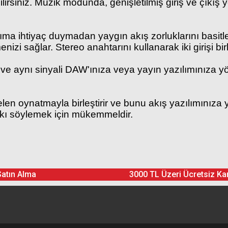
irsiniz. Müzik modunda, genişletilmiş giriş ve çıkış
ma ihtiyaç duymadan yaygın akış zorluklarını basitle
nizi sağlar. Stereo anahtarını kullanarak iki girişi bir
 ve aynı sinyali DAW'ınıza veya yayın yazılımınıza 
len oynatmayla birleştirir ve bunu akış yazılımınıza y
rkı söylemek için mükemmeldir.
Ürün hakkında henüz soru sorulmamış.
Bu ürüne yorum yapın! Puan Kazanın
Satın Alma
3000 TL Üzeri Ücretsiz Ka
Yorum Yaz
Soru Sor