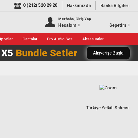
0 (212) 520 29 20
Hakkımızda
Banka Bilgileri
Merhaba, Giriş Yap
Hesabım
Sepetim
ripodlar
Çantalar
Pro Audio Ses
Aksesuarlar
0 X5
Bundle Setler
Alışverişe Başla
Türkiye Yetkili Satıcısı