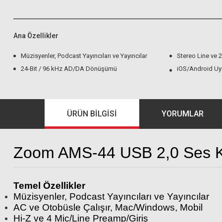
Ana Özellikler
Müzisyenler, Podcast Yayıncıları ve Yayıncılar
Stereo Line ve 2
24-Bit / 96 kHz AD/DA Dönüşümü
iOS/Android U
ÜRÜN BILGISI
YORUMLAR
Zoom AMS-44 USB 2,0 Ses K
Temel Özellikler
Müzisyenler, Podcast Yayıncıları ve Yayıncılar
AC ve Otobüsle Çalışır, Mac/Windows, Mobil
Hi-Z ve 4 Mic/Line Preamp/Giriş