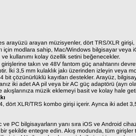
arayüzü arayan müzisyenler, dört TRS/XLR girişi, iki 
için modlara sahip, Mac/Windows bilgisayar veya iOS
 ve kullanımı kolay özellik setini beğenecekler.
girişlerine takın ve 48V fantom güç anahtarını devr
iptir. İki 3,5 mm kulaklık jakı üzerinden izleyin veya 
it çözünürlüklü kayıtları destekler. Arayüz, bilgisay
sanız iki adet AA pil veya bir AC güç adaptörü (ayrı olar
 akışlarınıza müzik eklemeyi basit ve kolay hale getir
kı
ört XLR/TRS kombo girişi içerir. Ayrıca iki adet 3,5 
 ve PC bilgisayarların yanı sıra iOS ve Android ciha
ir şekilde entegre edin. Akış modunda, tüm girişler tek