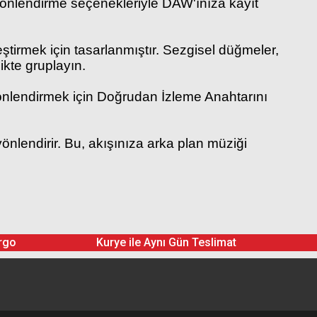
 yönlendirme seçenekleriyle DAW'ınıza kayıt
ştirmek için tasarlanmıştır. Sezgisel düğmeler,
likte gruplayın.
yönlendirmek için Doğrudan İzleme Anahtarını
önlendirir. Bu, akışınıza arka plan müziği
rgo
Kurye ile Aynı Gün Teslimat