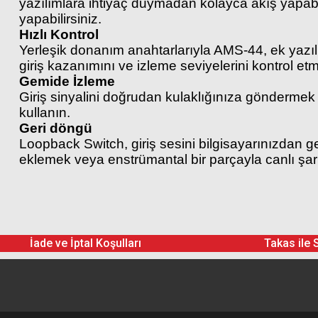
yazılımlara ihtiyaç duymadan kolayca akış yapabil
yapabilirsiniz.
Hızlı Kontrol
Yerleşik donanım anahtarlarıyla AMS-44, ek yazılı
giriş kazanımını ve izleme seviyelerini kontrol etme
Gemide İzleme
Giriş sinyalini doğrudan kulaklığınıza göndermek
kullanın.
Geri döngü
Loopback Switch, giriş sesini bilgisayarınızdan ge
eklemek veya enstrümantal bir parçayla canlı şa
Zoom AMS-44 USB-C Audio Interface
USB-C Cable
İade ve İptal Koşulları
Takas ile 