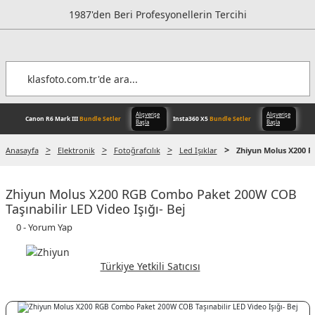
1987'den Beri Profesyonellerin Tercihi
Anasayfa
Elektronik
Fotoğrafcılık
Led Işıklar
Zhiyun Molus X200 R
Alışverişe
Zhiyun Molus X200 RGB Combo Paket 200W COB
Canon R6 Mark III
Bundle Setler
Inst
Başla
Taşınabilir LED Video Işığı- Bej
0 - Yorum Yap
Türkiye Yetkili Satıcısı