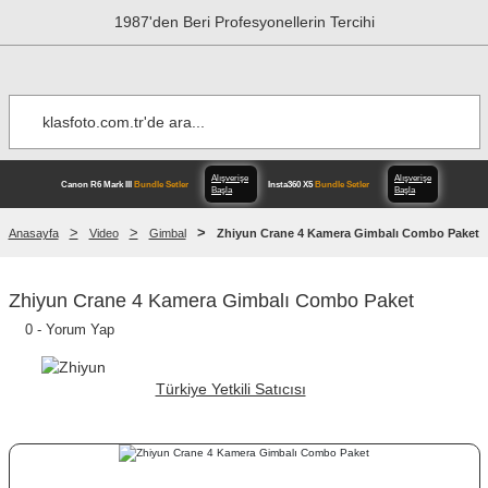
1987'den Beri Profesyonellerin Tercihi
Anasayfa
Video
Gimbal
Zhiyun Crane 4 Kamera Gimbalı Combo Paket
Alışverişe
Zhiyun Crane 4 Kamera Gimbalı Combo Paket
Canon R6 Mark III
Bundle Setler
Insta
Başla
0 - Yorum Yap
Türkiye Yetkili Satıcısı