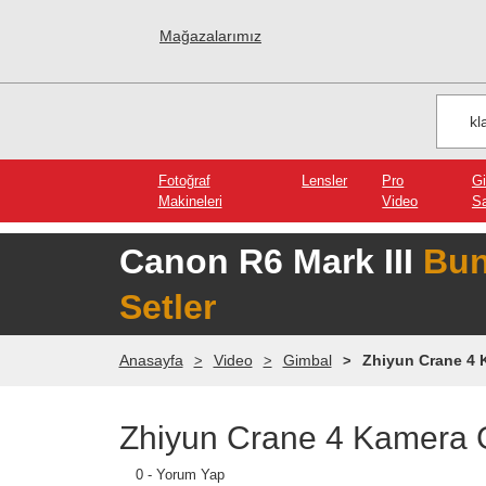
Mağazalarımız
Fotoğraf
Lensler
Pro
G
Makineleri
Video
Sa
Canon R6 Mark III
Bun
Setler
Anasayfa
Video
Gimbal
Zhiyun Crane 4 
Zhiyun Crane 4 Kamera 
0 - Yorum Yap