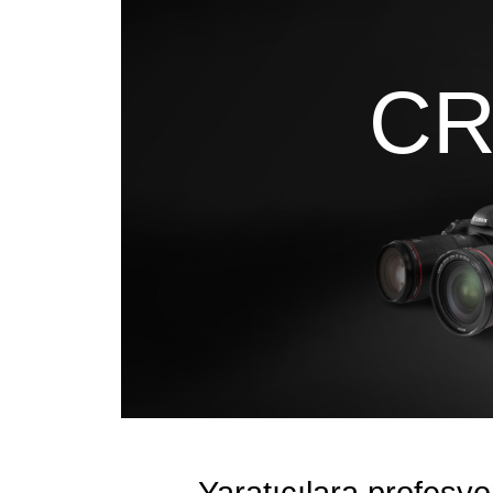
CR
Yaratıcılara profesy