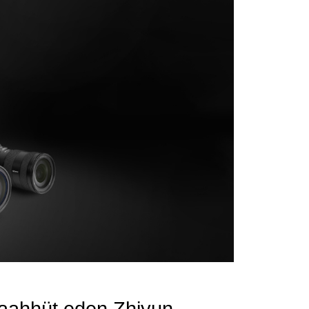
 taahhüt eden Zhiyun,