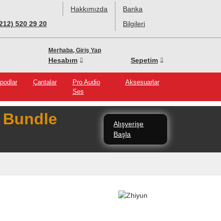
Hakkımızda
Banka
(212) 520 29 20
Bilgileri
Merhaba, Giriş Yap
Hesabım
Sepetim
ipodlar
Çantalar
Pro Audio
Aksesuarlar
Ses
5
Bundle
Alışverişe
Başla