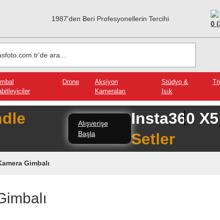
1987'den Beri Profesyonellerin Tercihi
0 
imbal
Drone
Aksiyon
Stüdyo &
Tr
bitleyiciler
Kameraları
Işık
dle
Insta360 X
Alışverişe
Başla
Setler
Kamera Gimbalı
Gimbalı