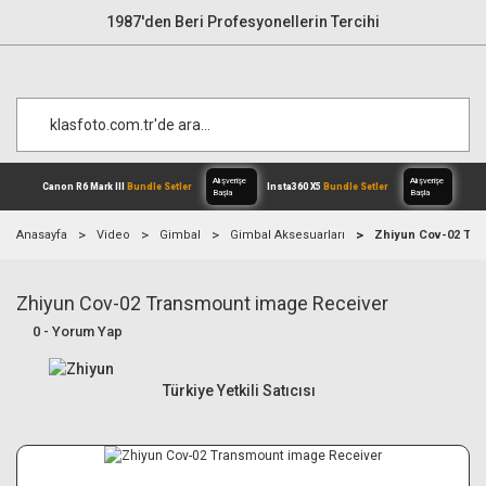
1987'den Beri Profesyonellerin Tercihi
Anasayfa
Video
Gimbal
Gimbal Aksesuarları
Zhiyun Cov-02 Tra
Zhiyun Cov-02 Transmount image Receiver
Alışverişe
Canon R6 Mark III
Bundle Setler
Inst
Başla
0 - Yorum Yap
Türkiye Yetkili Satıcısı