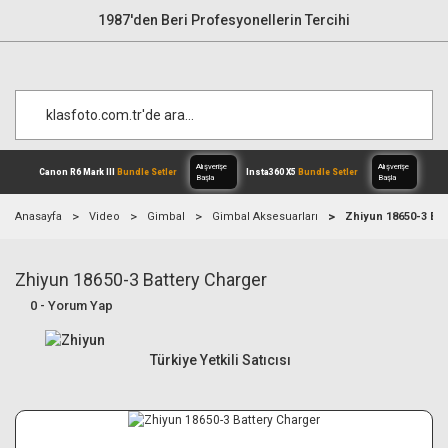
1987'den Beri Profesyonellerin Tercihi
Anasayfa
Video
Gimbal
Gimbal Aksesuarları
Zhiyun 18650-3 Bat
Zhiyun 18650-3 Battery Charger
Alışverişe
Canon R6 Mark III
Bundle Setler
Inst
Başla
0 - Yorum Yap
Türkiye Yetkili Satıcısı