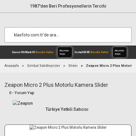
1987'den Beri Profesyonellerin Tercihi
Anasayfa
Gimbal Sabitleyiciler
Slider
Zeapon Micro 2 Plus Motorlu 
Zeapon Micro 2 Plus Motorlu Kamera Slider
Alışverişe
Canon R6 Mark III
Bundle Setler
Inst
Başla
0 - Yorum Yap
Türkiye Yetkili Satıcısı