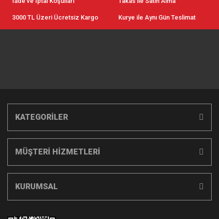
İade ve İptal Koşulları
Takas ile Satın Alma
3000 TL Üzeri Ücretsiz Kargo
Kurye ile Aynı Gün Teslimat
KATEGORİLER
MÜŞTERİ HİZMETLERİ
KURUMSAL