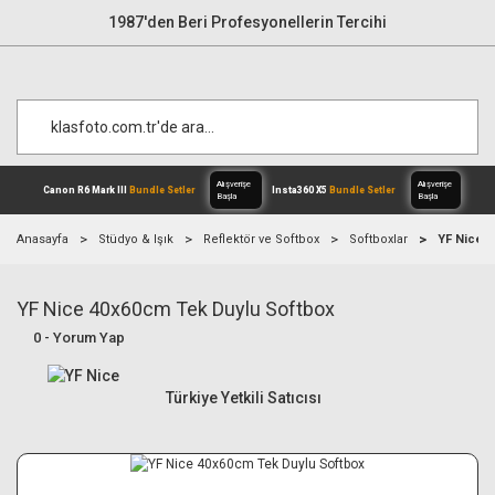
1987'den Beri Profesyonellerin Tercihi
Anasayfa
Stüdyo & Işık
Reflektör ve Softbox
Softboxlar
YF Nice 
YF Nice 40x60cm Tek Duylu Softbox
Alışverişe
Canon R6 Mark III
Bundle Setler
Inst
Başla
0 - Yorum Yap
Türkiye Yetkili Satıcısı