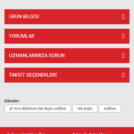
ÜRÜN BILGISI
YORUMLAR
UZMANLARIMIZA SORUN
TAKSIT SEÇENEKLERI
Etiketler :
yf nice 40x60cm tek duylu softbox
tek duylu
softbox