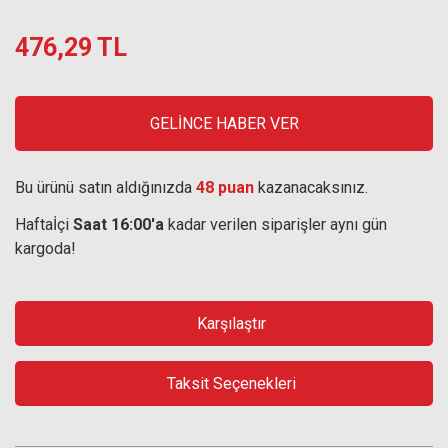
476,29 TL
GELİNCE HABER VER
Bu ürünü satın aldığınızda
48 puan
kazanacaksınız.
Haftaİçi
Saat 16:00'a
kadar verilen siparişler aynı gün
kargoda!
Karşılaştır
Taksit Seçenekleri