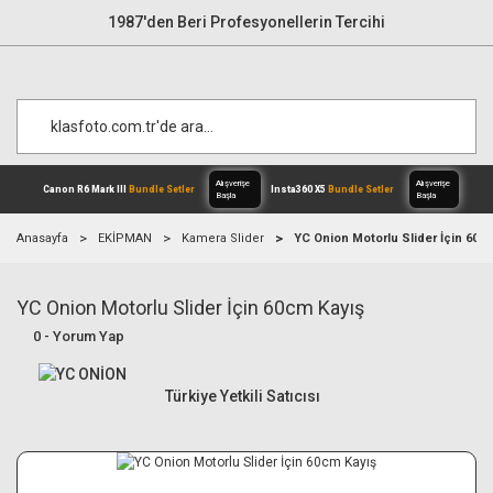
1987'den Beri Profesyonellerin Tercihi
Anasayfa
EKİPMAN
Kamera Slider
YC Onion Motorlu Slider İçin 60c
YC Onion Motorlu Slider İçin 60cm Kayış
Alışverişe
Canon R6 Mark III
Bundle Setler
Inst
Başla
0 - Yorum Yap
Türkiye Yetkili Satıcısı