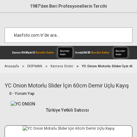
1987'den Beri Profesyonellerin Tercihi
Anasayfa
EKİPMAN
Kamera Slider
YC Onion Motorlu Slider İçin 60c
YC Onion Motorlu Slider İçin 60cm Demir Uçlu Kayış
Alışverişe
Canon R6 Mark III
Bundle Setler
Inst
Başla
0 - Yorum Yap
Türkiye Yetkili Satıcısı