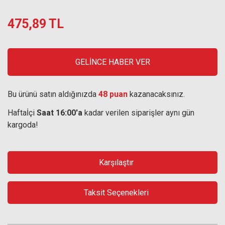
475,89 TL
GELİNCE HABER VER
Bu ürünü satın aldığınızda
48 puan
kazanacaksınız.
Haftaİçi
Saat 16:00'a
kadar verilen siparişler aynı gün
kargoda!
Karşılaştır
Taksit Seçenekleri