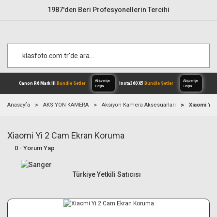
1987'den Beri Profesyonellerin Tercihi
Anasayfa
AKSİYON KAMERA
Aksiyon Kamera Aksesuarları
Xiaomi Yi 
Xiaomi Yi 2 Cam Ekran Koruma
Alışverişe
Canon R6 Mark III
Bundle Setler
Inst
Başla
0 - Yorum Yap
Türkiye Yetkili Satıcısı