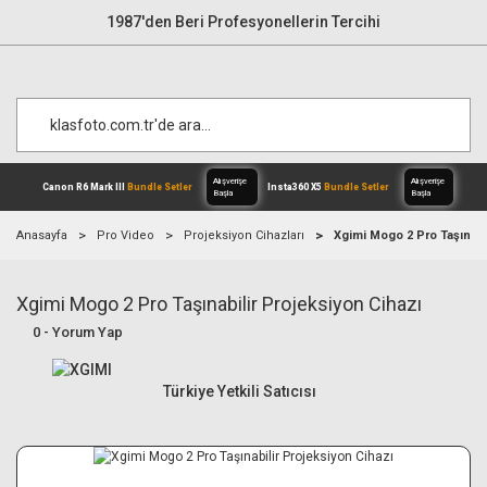
1987'den Beri Profesyonellerin Tercihi
Anasayfa
Pro Video
Projeksiyon Cihazları
Xgimi Mogo 2 Pro Taşınabi
Xgimi Mogo 2 Pro Taşınabilir Projeksiyon Cihazı
Alışverişe
Canon R6 Mark III
Bundle Setler
Inst
Başla
0 - Yorum Yap
Türkiye Yetkili Satıcısı