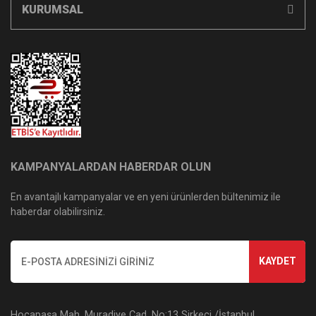
KURUMSAL
KAMPANYALARDAN HABERDAR OLUN
En avantajlı kampanyalar ve en yeni ürünlerden bültenimiz ile
haberdar olabilirsiniz.
KAYDET
Hocapaşa Mah. Muradiye Cad. No:13 Sirkeci /İstanbul