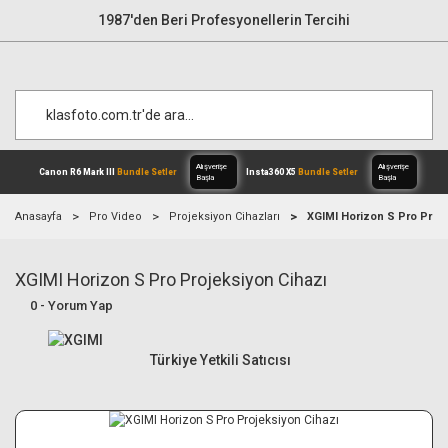
1987'den Beri Profesyonellerin Tercihi
Anasayfa
Pro Video
Projeksiyon Cihazları
XGIMI Horizon S Pro Proj
XGIMI Horizon S Pro Projeksiyon Cihazı
Alışverişe
Canon R6 Mark III
Bundle Setler
Inst
Başla
0 - Yorum Yap
Türkiye Yetkili Satıcısı