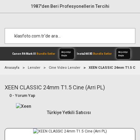
1987'den Beri Profesyonellerin Tercihi
Anasayfa
Lensler
Cine Video Lensler
XEEN CLASSIC 24mm T1.5 Cine 
XEEN CLASSIC 24mm T1.5 Cine (Arri PL)
Alışverişe
Canon R6 Mark III
Bundle Setler
Inst
Başla
0 - Yorum Yap
Türkiye Yetkili Satıcısı