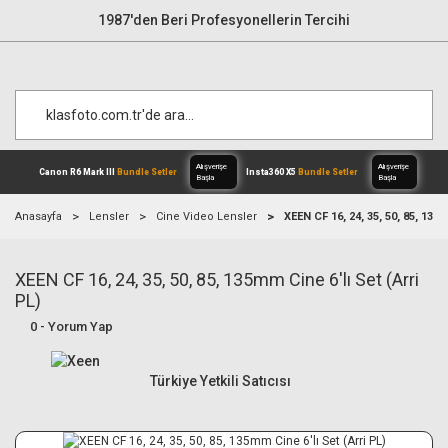
1987'den Beri Profesyonellerin Tercihi
Anasayfa
Lensler
Cine Video Lensler
XEEN CF 16, 24, 35, 50, 85, 135m
XEEN CF 16, 24, 35, 50, 85, 135mm Cine 6'lı Set (Arri
Alışverişe
Canon R6 Mark III
Bundle Setler
Inst
Başla
PL)
0 - Yorum Yap
Türkiye Yetkili Satıcısı