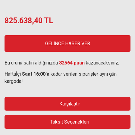
825.638,40 TL
GELİNCE HABER VER
Bu ürünü satın aldığınızda
82564 puan
kazanacaksınız.
Haftaİçi
Saat 16:00'a
kadar verilen siparişler aynı gün
kargoda!
Karşılaştır
Taksit Seçenekleri