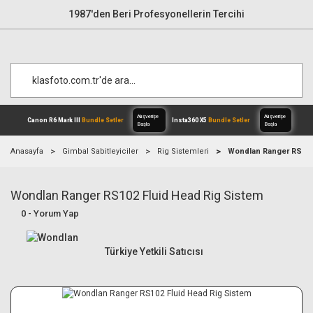
1987'den Beri Profesyonellerin Tercihi
Anasayfa
Gimbal Sabitleyiciler
Rig Sistemleri
Wondlan Ranger RS102
Wondlan Ranger RS102 Fluid Head Rig Sistem
Alışverişe
Canon R6 Mark III
Bundle Setler
Inst
Başla
0 - Yorum Yap
Türkiye Yetkili Satıcısı