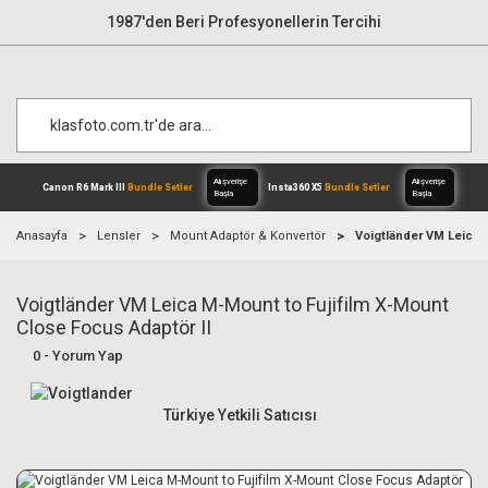
1987'den Beri Profesyonellerin Tercihi
Anasayfa
Lensler
Mount Adaptör & Konvertör
Voigtländer VM Leica 
Voigtländer VM Leica M-Mount to Fujifilm X-Mount
Alışverişe
Canon R6 Mark III
Bundle Setler
Inst
Başla
Close Focus Adaptör II
0 - Yorum Yap
Türkiye Yetkili Satıcısı