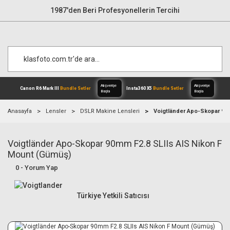
1987'den Beri Profesyonellerin Tercihi
Anasayfa
Lensler
DSLR Makine Lensleri
Voigtländer Apo-Skopar 90
Voigtländer Apo-Skopar 90mm F2.8 SLIIs AIS Nikon F
Alışverişe
Canon R6 Mark III
Bundle Setler
Inst
Başla
Mount (Gümüş)
0 - Yorum Yap
Türkiye Yetkili Satıcısı