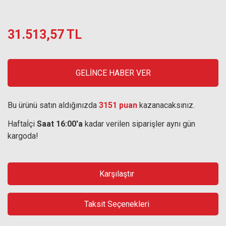
31.513,57 TL
GELİNCE HABER VER
Bu ürünü satın aldığınızda
3151 puan
kazanacaksınız.
Haftaİçi
Saat 16:00'a
kadar verilen siparişler aynı gün
kargoda!
Karşılaştır
Taksit Seçenekleri