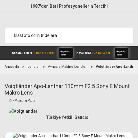
1987'den Beri Profesyonellerin Tercihi
Anasayfa
Lensler
Aynasız Makine Lensleri
Voigtländer Apo-Lanthar
Voigtländer Apo-Lanthar 110mm F2.5 Sony E Mount
Alışverişe
Canon R6 Mark III
Bundle Setler
Inst
Başla
Makro Lens
0 - Yorum Yap
Türkiye Yetkili Satıcısı