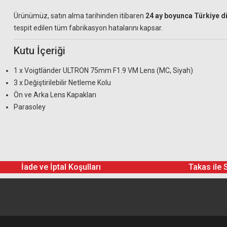
Ürünümüz, satın alma tarihinden itibaren
24 ay boyunca Türkiye d
tespit edilen tüm fabrikasyon hatalarını kapsar.
Kutu İçeriği
1 x Voigtländer ULTRON 75mm F1.9 VM Lens (MC, Siyah)
3 x Değiştirilebilir Netleme Kolu
Ön ve Arka Lens Kapakları
Parasoley
İade ve İptal Koşulları
Takas ile 