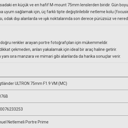
sadaki en küçük ve en hafif M-mount 75mm lenslerden biridir. Gün boyu ta
na uyum sağlamak için, üç farklı tipte değiştirilebilir netleme kolu (focus
ı, odak dışı alanlarda ve ışık noktalarında son derece pürüzsüz ve nere
 doğru renkler arayan portre fotoğrafçıları için mükemmeldir.
kkat çekmeden, anları yakalamak için ideal bir araç haline getirir.
n yanı sıra manzara ve mimari gibi alanlarda da harika sonuçlar verir.
gtländer ULTRON 75mm F1.9 VM (MC)
376B
0076233253
uel Netlemeli Portre Prime