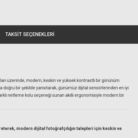
TAKSIT SEÇENEKLERI
nları üzerinde, modern, keskin ve yüksek kontrastlı bir görünüm
 doğru bir şekilde yansıtarak, günümüz dijital sensörlerinden en iyi
rklı netleme kolu seçeneği sunan akıllı ergonomisiyle modern bir
rek, modern dijital fotoğrafçılığın talepleri için keskin ve