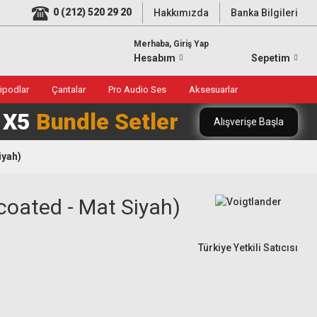
0 (212) 520 29 20
Hakkımızda
Banka Bilgileri
Merhaba, Giriş Yap
Hesabım
Sepetim
ripodlar
Çantalar
Pro Audio Ses
Aksesuarlar
0 X5
Bundle Setler
Alışverişe Başla
iyah)
oated - Mat Siyah)
Türkiye Yetkili Satıcısı