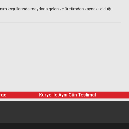
ullanım koşullarında meydana gelen ve üretimden kaynaklı olduğu
rgo
Kurye ile Aynı Gün Teslimat