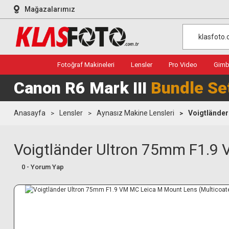
Mağazalarımız
Fotoğraf Makineleri
Lensler
Pro Video
Gimba
Canon R6 Mark III
Bundle Se
Anasayfa
Lensler
Aynasız Makine Lensleri
Voigtländer
Voigtländer Ultron 75mm F1.9 
0 - Yorum Yap