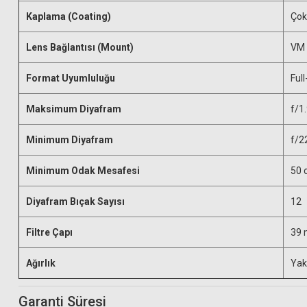
Kaplama (Coating)
Çok
Lens Bağlantısı (Mount)
VM 
Format Uyumluluğu
Ful
Maksimum Diyafram
f/1
Minimum Diyafram
f/2
Minimum Odak Mesafesi
50 
Diyafram Bıçak Sayısı
12
Filtre Çapı
39
Ağırlık
Yak
Garanti Süresi