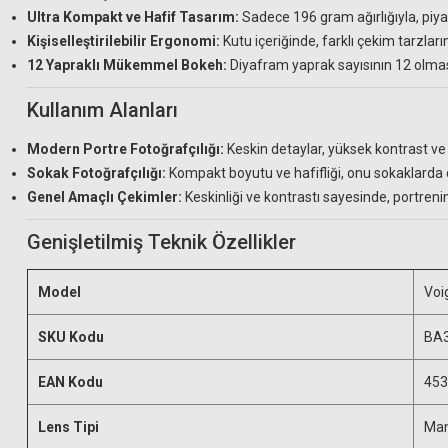
Ultra Kompakt ve Hafif Tasarım:
Sadece 196 gram ağırlığıyla, piya
Kişiselleştirilebilir Ergonomi:
Kutu içeriğinde, farklı çekim tarzları
12 Yapraklı Mükemmel Bokeh:
Diyafram yaprak sayısının 12 olmas
Kullanım Alanları
Modern Portre Fotoğrafçılığı:
Keskin detaylar, yüksek kontrast ve
Sokak Fotoğrafçılığı:
Kompakt boyutu ve hafifliği, onu sokaklarda di
Genel Amaçlı Çekimler:
Keskinliği ve kontrastı sayesinde, portreni
Genişletilmiş Teknik Özellikler
Model
Voi
SKU Kodu
BA
EAN Kodu
453
Lens Tipi
Man