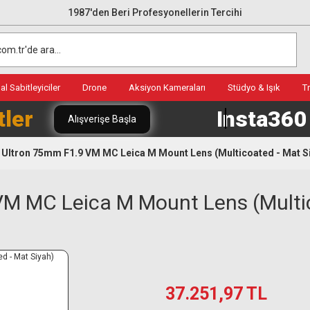
1987'den Beri Profesyonellerin Tercihi
l Sabitleyiciler
Drone
Aksiyon Kameraları
Stüdyo & Işık
T
tler
Insta36
Alışverişe Başla
 Ultron 75mm F1.9 VM MC Leica M Mount Lens (Multicoated - Mat S
VM MC Leica M Mount Lens (Multic
37.251,97 TL