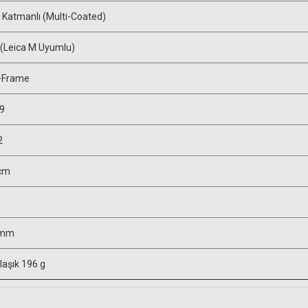
 Katmanlı (Multi-Coated)
(Leica M Uyumlu)
l-Frame
.9
2
cm
 mm
laşık 196 g