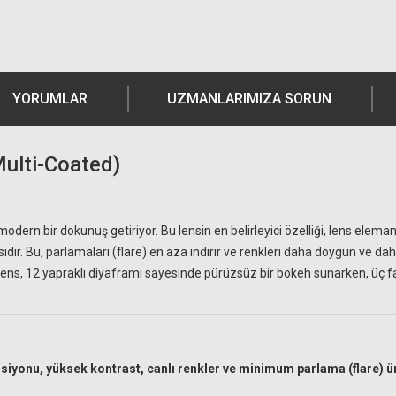
YORUMLAR
UZMANLARIMIZA SORUN
ulti-Coated)
dern bir dokunuş getiriyor. Bu lensin en belirleyici özelliği, lens elema
r. Bu, parlamaları (flare) en aza indirir ve renkleri daha doygun ve daha
ens, 12 yapraklı diyaframı sayesinde pürüzsüz bir bokeh sunarken, üç fa
nu, yüksek kontrast, canlı renkler ve minimum parlama (flare) ürete