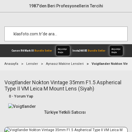
1987'den Beri Profesyonellerin Tercihi
Anasayfa
Lensler
Aynasız Makine Lensleri
Voigtlander Nokton Vinta
Voigtlander Nokton Vintage 35mm F1.5 Aspherical
Alışverişe
Canon R6 Mark III
Bundle Setler
Inst
Başla
Type II VM Leica M Mount Lens (Siyah)
0 - Yorum Yap
Türkiye Yetkili Satıcısı