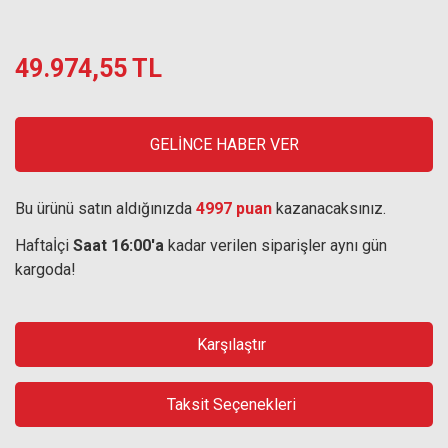
49.974,55 TL
GELİNCE HABER VER
Bu ürünü satın aldığınızda
4997 puan
kazanacaksınız.
Haftaİçi
Saat 16:00'a
kadar verilen siparişler aynı gün
kargoda!
Karşılaştır
Taksit Seçenekleri