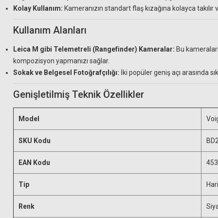
Kolay Kullanım:
Kameranızın standart flaş kızağına kolayca takılır ve
Kullanım Alanları
Leica M gibi Telemetreli (Rangefinder) Kameralar:
Bu kameraların
kompozisyon yapmanızı sağlar.
Sokak ve Belgesel Fotoğrafçılığı:
İki popüler geniş açı arasında sı
Genişletilmiş Teknik Özellikler
Model
Voi
SKU Kodu
BD2
EAN Kodu
453
Tip
Har
Renk
Siy