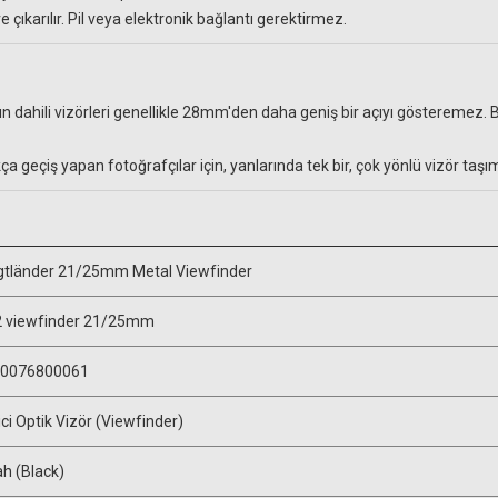
 çıkarılır. Pil veya elektronik bağlantı gerektirmez.
 dahili vizörleri genellikle 28mm'den daha geniş bir açıyı gösteremez. 
kça geçiş yapan fotoğrafçılar için, yanlarında tek bir, çok yönlü vizör taş
gtländer 21/25mm Metal Viewfinder
 viewfinder 21/25mm
0076800061
ici Optik Vizör (Viewfinder)
ah (Black)