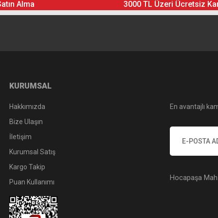
Satın Alma
3000 TL Üzeri Ücretsiz Ka
Yorum Yaz
Soru Sor
KURUMSAL
Hakkımızda
En avantajlı kam
Bize Ulaşın
İletişim
Kurumsal Satış
Kargo Takip
Hocapaşa Mah. 
Puan Kullanımı