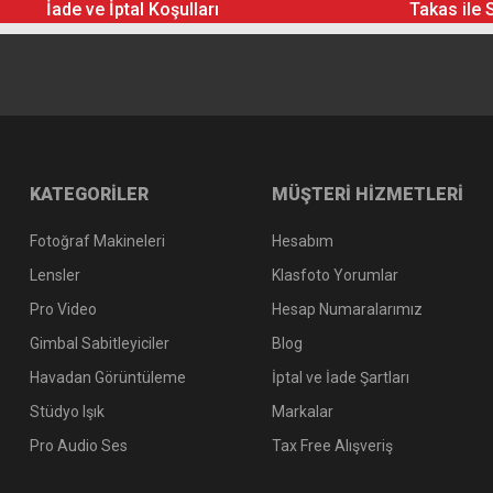
İade ve İptal Koşulları
Takas ile 
KATEGORİLER
MÜŞTERİ HİZMETLERİ
Fotoğraf Makineleri
Hesabım
Lensler
Klasfoto Yorumlar
Pro Video
Hesap Numaralarımız
Gimbal Sabitleyiciler
Blog
Havadan Görüntüleme
İptal ve İade Şartları
Stüdyo Işık
Markalar
Pro Audio Ses
Tax Free Alışveriş