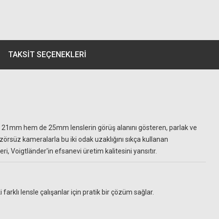
TAKSIT SEÇENEKLERI
, hem 21mm hem de 25mm lenslerin görüş alanını gösteren, parlak ve
vizörsüz kameralarla bu iki odak uzaklığını sıkça kullanan
ri, Voigtländer'in efsanevi üretim kalitesini yansıtır.
arklı lensle çalışanlar için pratik bir çözüm sağlar.