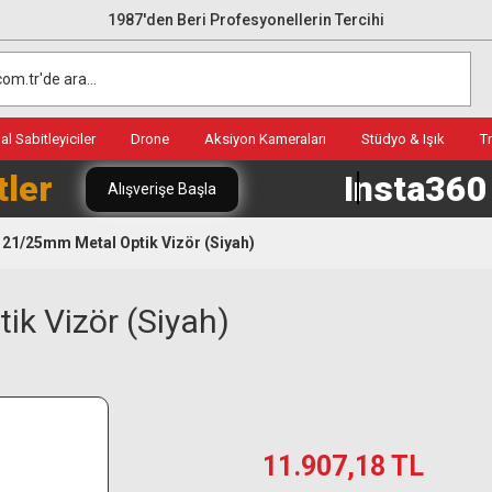
1987'den Beri Profesyonellerin Tercihi
l Sabitleyiciler
Drone
Aksiyon Kameraları
Stüdyo & Işık
T
tler
Insta36
Alışverişe Başla
 21/25mm Metal Optik Vizör (Siyah)
k Vizör (Siyah)
11.907,18 TL