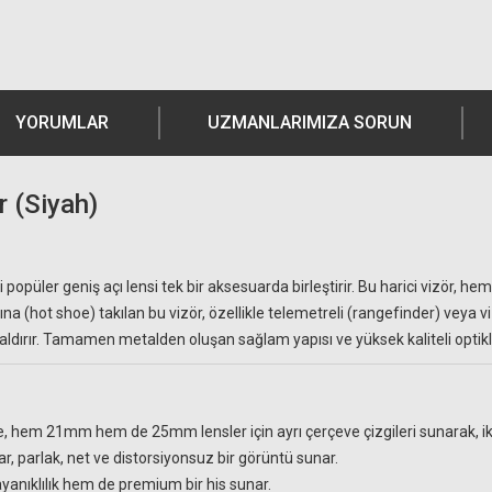
YORUMLAR
UZMANLARIMIZA SORUN
 (Siyah)
ki popüler geniş açı lensi tek bir aksesuarda birleştirir. Bu harici vizör
ğına (hot shoe) takılan bu vizör, özellikle telemetreli (rangefinder) veya 
 kaldırır. Tamamen metalden oluşan sağlam yapısı ve yüksek kaliteli optikle
e, hem 21mm hem de 25mm lensler için ayrı çerçeve çizgileri sunarak, iki f
 parlak, net ve distorsiyonsuz bir görüntü sunar.
nıklılık hem de premium bir his sunar.