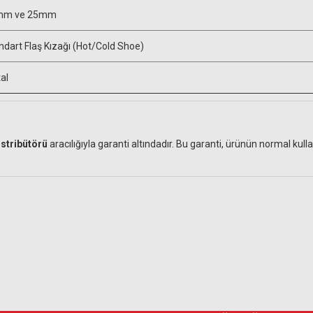
mm ve 25mm
ndart Flaş Kızağı (Hot/Cold Shoe)
al
istribütörü
aracılığıyla garanti altındadır. Bu garanti, ürünün normal k
Ürün hakkında henüz soru sorulmamış.
Bu ürüne yorum yapın! Puan Kazanın