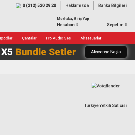
0 (212) 520 29 20
Hakkımızda
Banka Bilgileri
Merhaba, Giriş Yap
Hesabım
Sepetim
ripodlar
Çantalar
Pro Audio Ses
Aksesuarlar
0 X5
Bundle Setler
Alışverişe Başla
Türkiye Yetkili Satıcısı