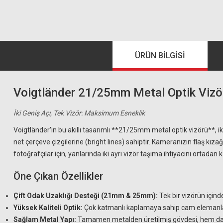
ÜRÜN BILGISI
Voigtländer 21/25mm Metal Optik Vizör
İki Geniş Açı, Tek Vizör: Maksimum Esneklik
Voigtländer'in bu akıllı tasarımlı **21/25mm metal optik vizörü**, i
net çerçeve çizgilerine (bright lines) sahiptir. Kameranızın flaş kıza
fotoğrafçılar için, yanlarında iki ayrı vizör taşıma ihtiyacını ortadan
Öne Çıkan Özellikler
Çift Odak Uzaklığı Desteği (21mm & 25mm):
Tek bir vizörün içind
Yüksek Kaliteli Optik:
Çok katmanlı kaplamaya sahip cam elemanlar,
Sağlam Metal Yapı:
Tamamen metalden üretilmiş gövdesi, hem daya