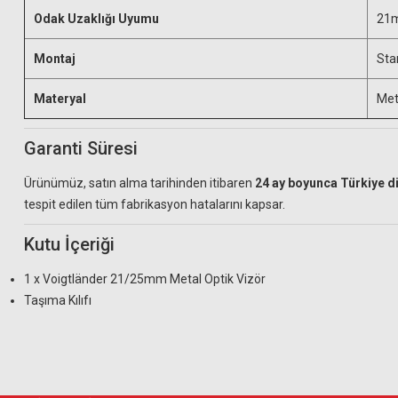
Odak Uzaklığı Uyumu
21
Montaj
Sta
Materyal
Met
Garanti Süresi
Ürünümüz, satın alma tarihinden itibaren
24 ay boyunca Türkiye d
tespit edilen tüm fabrikasyon hatalarını kapsar.
Kutu İçeriği
1 x Voigtländer 21/25mm Metal Optik Vizör
Taşıma Kılıfı