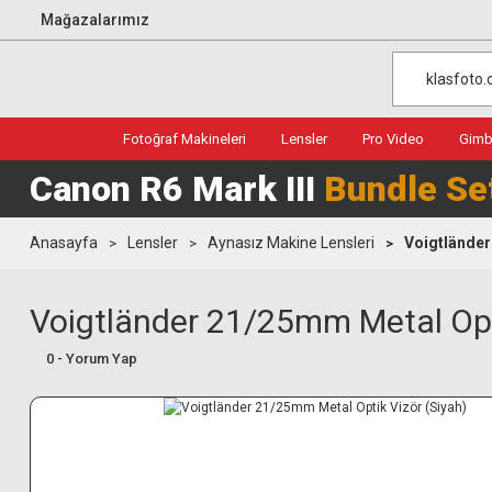
Mağazalarımız
Fotoğraf Makineleri
Lensler
Pro Video
Gimba
Canon R6 Mark III
Bundle Se
Anasayfa
Lensler
Aynasız Makine Lensleri
Voigtländer
Voigtländer 21/25mm Metal Opti
0 - Yorum Yap